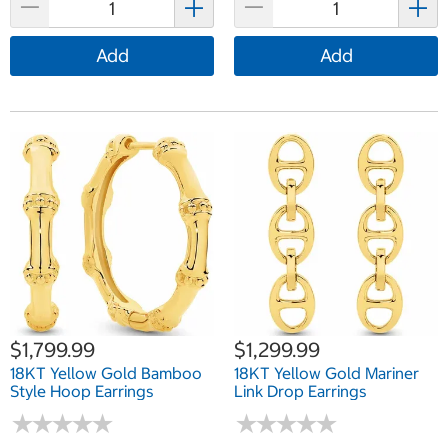
Add
Add
$1,799.99
$1,299.99
18KT Yellow Gold Bamboo
18KT Yellow Gold Mariner
Style Hoop Earrings
Link Drop Earrings
★
★
★
★
★
★
★
★
★
★
★
★
★
★
★
★
★
★
★
★