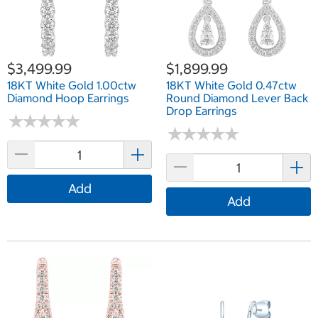
$3,499.99
$1,899.99
18KT White Gold 1.00ctw
18KT White Gold 0.47ctw
Diamond Hoop Earrings
Round Diamond Lever Back
Drop Earrings
★
★
★
★
★
★
★
★
★
★
★
★
★
★
★
★
★
★
★
★
Add
Add