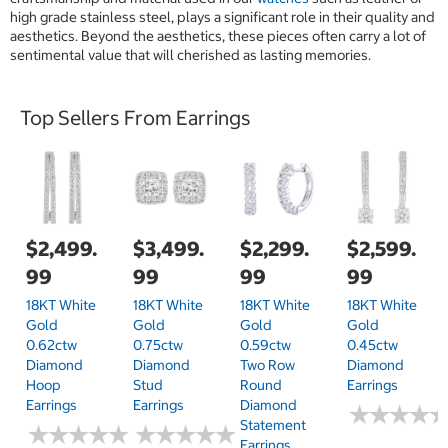
high grade stainless steel, plays a significant role in their quality and
aesthetics. Beyond the aesthetics, these pieces often carry a lot of
sentimental value that will cherished as lasting memories.
Top Sellers From Earrings
$2,499.
$3,499.
$2,299.
$2,599.
99
99
99
99
18KT White
18KT White
18KT White
18KT White
Gold
Gold
Gold
Gold
0.62ctw
0.75ctw
0.59ctw
0.45ctw
Diamond
Diamond
Two Row
Diamond
Hoop
Stud
Round
Earrings
Earrings
Earrings
Diamond
★
★
★
★
★
★
★
★
Statement
★
★
★
★
★
★
★
★
★
★
★
★
★
★
★
★
★
★
★
★
Earrings