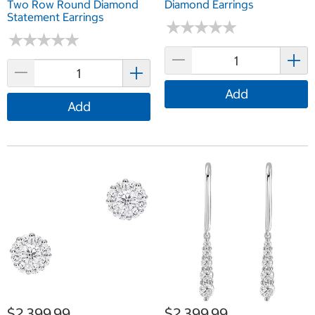
Two Row Round Diamond
Diamond Earrings
Statement Earrings
★
★
★
★
★
★
★
★
★
★
★
★
★
★
★
★
★
★
★
★
Add
Add
$2,399.99
$2,399.99