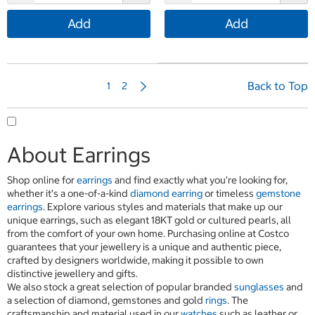
Add
Add
N
Back to Top
1
2
e
x
t
P
About Earrings
a
g
Shop online for
earrings
and find exactly what you’re looking for,
e
whether it’s a one-of-a-kind
diamond earring
or timeless
gemstone
earrings
. Explore various styles and materials that make up our
unique earrings, such as elegant 18KT gold or cultured pearls, all
from the comfort of your own home. Purchasing online at Costco
guarantees that your jewellery is a unique and authentic piece,
crafted by designers worldwide, making it possible to own
distinctive jewellery and gifts.
We also stock a great selection of popular branded
sunglasses
and
a selection of diamond, gemstones and gold
rings
. The
craftsmanship and material used in our
watches
such as leather or