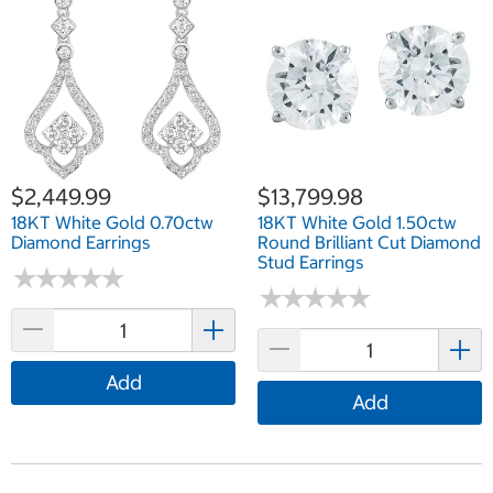
$2,449.99
$13,799.98
18KT White Gold 0.70ctw
18KT White Gold 1.50ctw
Diamond Earrings
Round Brilliant Cut Diamond
Stud Earrings
★
★
★
★
★
★
★
★
★
★
★
★
★
★
★
★
★
★
★
★
Add
Add