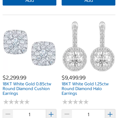
Add
Add
$2,299.99
$9,499.99
18KT White Gold 0.85ctw
18KT White Gold 1.25ctw
Round Diamond Cushion
Round Diamond Halo
Earrings
Earrings
★
★
★
★
★
★
★
★
★
★
★
★
★
★
★
★
★
★
★
★