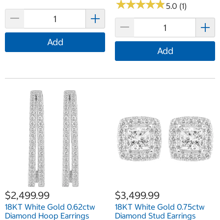
★
★
★
★
★
★
★
★
★
★
5.0 (1)
Add
Add
$2,499.99
$3,499.99
18KT White Gold 0.62ctw
18KT White Gold 0.75ctw
Diamond Hoop Earrings
Diamond Stud Earrings