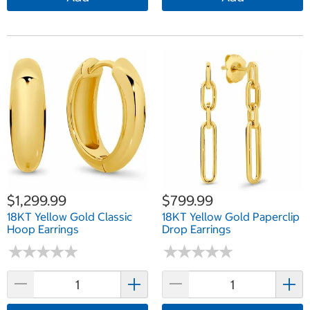
$1,299.99
$799.99
18KT Yellow Gold Classic
18KT Yellow Gold Paperclip
Hoop Earrings
Drop Earrings
★
★
★
★
★
★
★
★
★
★
★
★
★
★
★
★
★
★
★
★