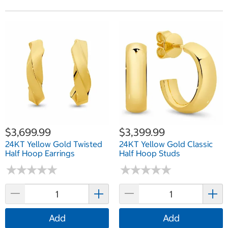
$3,699.99
$3,399.99
24KT Yellow Gold Twisted
24KT Yellow Gold Classic
Half Hoop Earrings
Half Hoop Studs
★
★
★
★
★
★
★
★
★
★
★
★
★
★
★
★
★
★
★
★
Add
Add