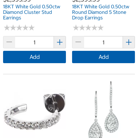
18KT White Gold 0.50ctw
18KT White Gold 0.50ctw
Diamond Cluster Stud
Round Diamond 5 Stone
Earrings
Drop Earrings
★
★
★
★
★
★
★
★
★
★
★
★
★
★
★
★
★
★
★
★
Add
Add