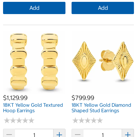
Add
Add
$1,129.99
$799.99
18KT Yellow Gold Textured
18KT Yellow Gold Diamond
Hoop Earrings
Shaped Stud Earrings
★
★
★
★
★
★
★
★
★
★
★
★
★
★
★
★
★
★
★
★