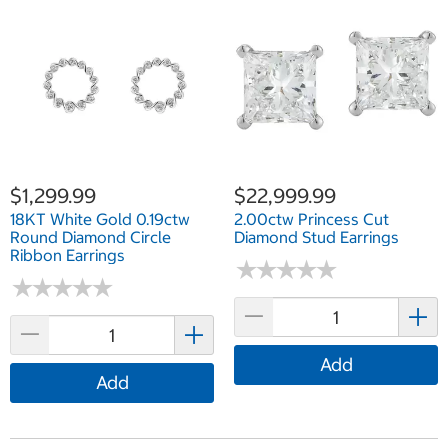
$1,299.99
$22,999.99
18KT White Gold 0.19ctw
2.00ctw Princess Cut
Round Diamond Circle
Diamond Stud Earrings
Ribbon Earrings
★
★
★
★
★
★
★
★
★
★
★
★
★
★
★
★
★
★
★
★
Add
Add