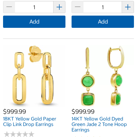
Add
Add
$999.99
$999.99
18KT Yellow Gold Paper
14KT Yellow Gold Dyed
Clip Link Drop Earrings
Green Jade 2 Tone Hoop
Earrings
★
★
★
★
★
★
★
★
★
★