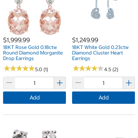
$1,999.99
$1,249.99
18KT Rose Gold 0.18ctw
18KT White Gold 0.23ctw
Round Diamond Morganite
Diamond Cluster Heart
Drop Earrings
Earrings
★
★
★
★
★
★
★
★
★
★
★
★
★
★
★
★
★
★
★
★
5.0 (1)
4.5 (2)
Add
Add