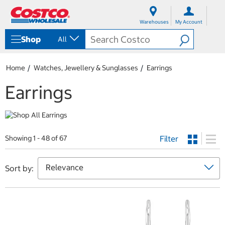
S
S
k
k
Warehouses
My Account
i
i
p
p
Shop
All
t
t
o
o
c
n
Home
Watches, Jewellery & Sunglasses
Earrings
o
a
n
v
Earrings
t
i
e
g
n
a
t
t
i
Filter
o
Showing 1 - 48 of 67
n
m
e
Sort by:
n
u