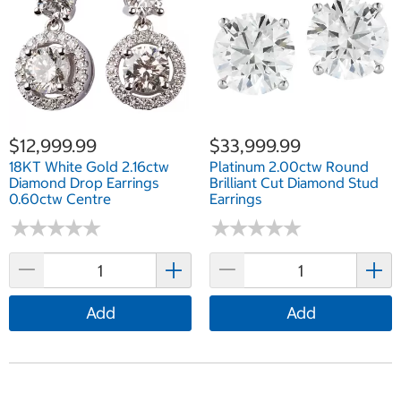
$12,999.99
$33,999.99
18KT White Gold 2.16ctw
Platinum 2.00ctw Round
Diamond Drop Earrings
Brilliant Cut Diamond Stud
0.60ctw Centre
Earrings
★
★
★
★
★
★
★
★
★
★
★
★
★
★
★
★
★
★
★
★
Add
Add