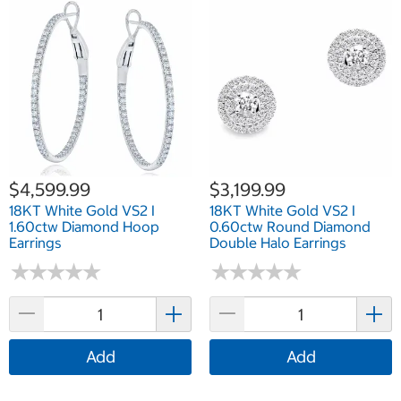
$4,599.99
$3,199.99
18KT White Gold VS2 I
18KT White Gold VS2 I
1.60ctw Diamond Hoop
0.60ctw Round Diamond
Earrings
Double Halo Earrings
★
★
★
★
★
★
★
★
★
★
★
★
★
★
★
★
★
★
★
★
Add
Add