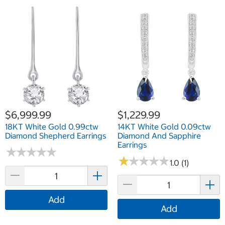
$6,999.99
$1,229.99
18KT White Gold 0.99ctw
14KT White Gold 0.09ctw
Diamond Shepherd Earrings
Diamond And Sapphire
Earrings
★
★
★
★
★
★
★
★
★
★
★
★
★
★
★
★
★
★
★
★
1.0 (1)
Add
Add