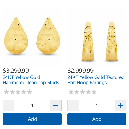
$3,299.99
$2,999.99
24KT Yellow Gold
24KT Yellow Gold Textured
Hammered Teardrop Studs
Half Hoop Earrings
★
★
★
★
★
★
★
★
★
★
★
★
★
★
★
★
★
★
★
★
Add
Add