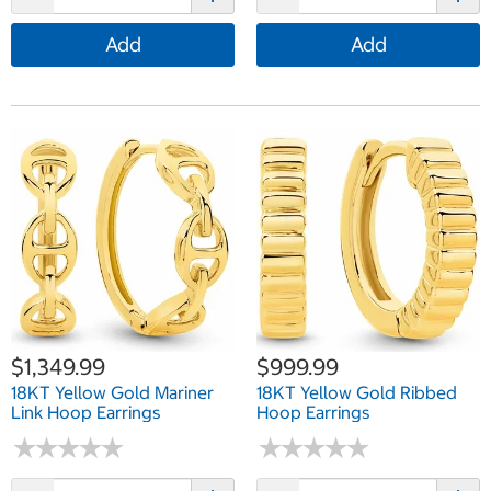
Add
Add
$1,349.99
$999.99
18KT Yellow Gold Mariner
18KT Yellow Gold Ribbed
Link Hoop Earrings
Hoop Earrings
★
★
★
★
★
★
★
★
★
★
★
★
★
★
★
★
★
★
★
★