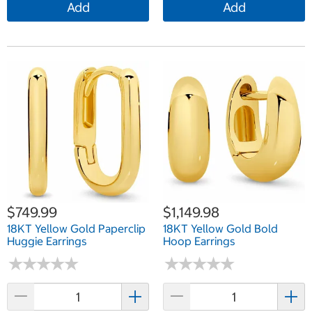
Add
Add
$749.99
$1,149.98
18KT Yellow Gold Paperclip
18KT Yellow Gold Bold
Huggie Earrings
Hoop Earrings
★
★
★
★
★
★
★
★
★
★
★
★
★
★
★
★
★
★
★
★