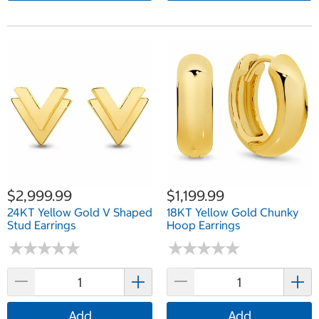
$2,999.99
$1,199.99
24KT Yellow Gold V Shaped
18KT Yellow Gold Chunky
Stud Earrings
Hoop Earrings
★
★
★
★
★
★
★
★
★
★
★
★
★
★
★
★
★
★
★
★
Add
Add