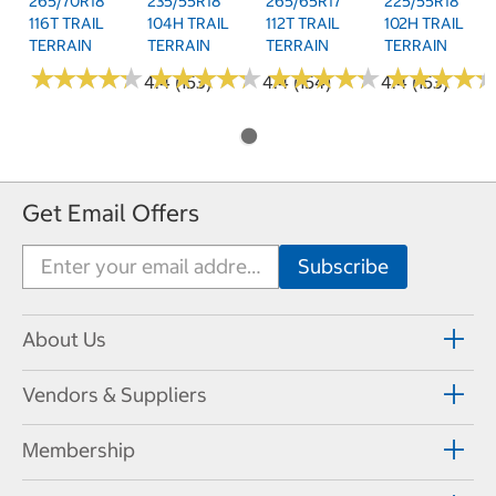
265/70R18
235/55R18
265/65R17
225/55R18
116T TRAIL
104H TRAIL
112T TRAIL
102H TRAIL
TERRAIN
TERRAIN
TERRAIN
TERRAIN
★
★
★
★
★
★
★
★
★
★
★
★
★
★
★
★
★
★
★
★
★
★
★
★
★
★
★
★
★
★
★
★
★
★
★
★
★
★
4.4 (153)
4.4 (154)
4.4 (153)
Get Email Offers
About Us
Vendors & Suppliers
Membership