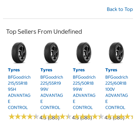
Back to Top
Top Sellers From Undefined
Tyres
Tyres
Tyres
Tyres
BFGoodrich
BFGoodrich
BFGoodrich
BFGoodrich
215/55R18
225/55R19
225/50R18
225/60R18
95H
99V
99W
100V
ADVANTAG
ADVANTAG
ADVANTAG
ADVANTAG
E
E
E
E
CONTROL
CONTROL
CONTROL
CONTROL
★
★
★
★
★
★
★
★
★
★
★
★
★
★
★
★
★
★
★
★
★
★
★
★
★
★
★
★
★
★
★
★
★
★
★
★
★
★
4.5 (389)
4.5 (389)
4.5 (389)