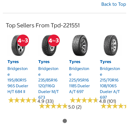
Back to Top
Top Sellers From Tpd-221551
Tyres
Tyres
Tyres
Tyres
Bridgeston
Bridgeston
Bridgeston
Bridgeston
E
E
E
E
195/80R15
235/85R16
225/95R16
215/70R16
96S Dueler
120/116Q
118S Dueler
108/106S
H/T 684 II
Dueler M/T
A/T 697
Dueler A/T
673
697
★
★
★
★
★
★
★
★
★
★
★
★
★
★
★
★
★
★
★
★
4.9 (33)
4.8 (101)
★
★
★
★
★
★
★
★
★
★
★
★
★
★
★
★
★
★
5.0 (2)