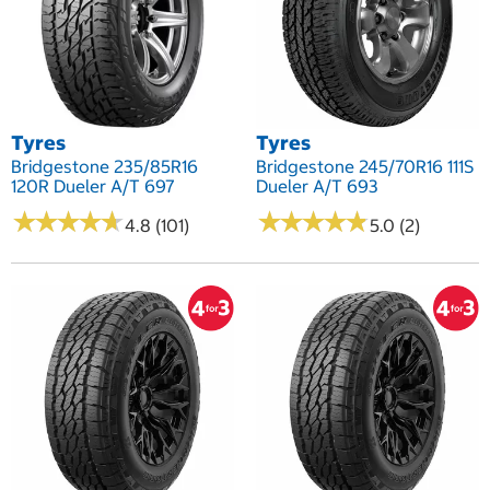
Tyres
Tyres
Bridgestone 235/85R16
Bridgestone 245/70R16 111S
120R Dueler A/T 697
Dueler A/T 693
★
★
★
★
★
★
★
★
★
★
★
★
★
★
★
★
★
★
★
★
4.8 (101)
5.0 (2)