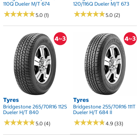
110Q Dueler M/T 674
120/116Q Dueler M/T 673
★
★
★
★
★
★
★
★
★
★
★
★
★
★
★
★
★
★
★
★
5.0 (1)
5.0 (2)
Tyres
Tyres
Bridgestone 265/70R16 112S
Bridgestone 255/70R16 111T
Dueler H/T 840
Dueler H/T 684 II
★
★
★
★
★
★
★
★
★
★
★
★
★
★
★
★
★
★
★
★
5.0 (4)
4.9 (33)