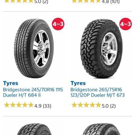
★
★
★
★
★
★
★
★
★
★
★
★
★
★
★
★
★
★
★
★
5.0 (2)
4.8 (101)
Tyres
Tyres
Bridgestone 245/70R16 111S
Bridgestone 265/75R16
Dueler H/T 684 II
123/120P Dueler M/T 673
★
★
★
★
★
★
★
★
★
★
★
★
★
★
★
★
★
★
★
★
4.9 (33)
5.0 (2)