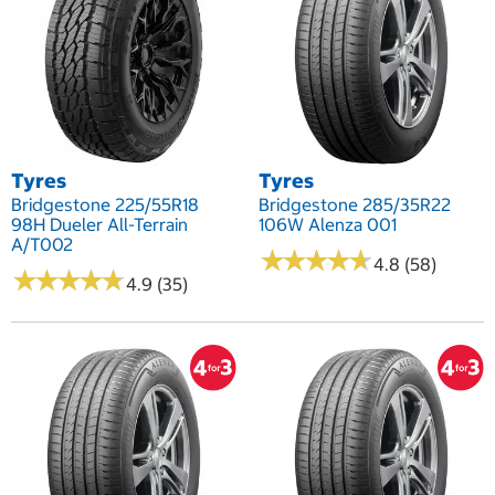
Tyres
Tyres
Bridgestone 225/55R18
Bridgestone 285/35R22
98H Dueler All-Terrain
106W Alenza 001
A/T002
★
★
★
★
★
★
★
★
★
★
4.8 (58)
★
★
★
★
★
★
★
★
★
★
4.9 (35)