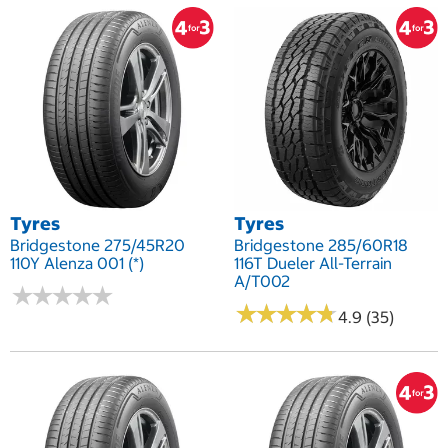
Tyres
Tyres
Bridgestone 275/45R20
Bridgestone 285/60R18
110Y Alenza 001 (*)
116T Dueler All-Terrain
A/T002
★
★
★
★
★
★
★
★
★
★
★
★
★
★
★
★
★
★
★
★
4.9 (35)