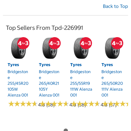
Back to Top
Top Sellers From Tpd-226991
Tyres
Tyres
Tyres
Tyres
Bridgeston
Bridgeston
Bridgeston
Bridgeston
E
E
E
E
255/45R20
265/40R21
255/55R19
265/50R20
105W
105Y
111W Alenza
111V Alenza
Alenza 001
Alenza 001
001
001
★
★
★
★
★
★
★
★
★
★
★
★
★
★
★
★
★
★
★
★
★
★
★
★
★
★
★
★
★
★
★
★
★
★
★
★
★
★
4.8 (58)
4.8 (58)
4.8 (57)