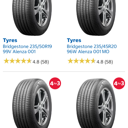
Tyres
Tyres
Bridgestone 235/50R19
Bridgestone 235/45R20
99V Alenza 001
96W Alenza 001 MO
★
★
★
★
★
★
★
★
★
★
★
★
★
★
★
★
★
★
★
★
4.8 (58)
4.8 (58)