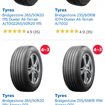
Tyres
Tyres
Bridgestone 265/50R20
Bridgestone 235/60R18
111S Dueler All-Terrain
107H Dueler All-Terrain
A/T002265/50R20 111S
A/T002
★
★
★
★
★
★
★
★
★
★
★
★
★
★
★
★
★
★
★
★
4.9 (35)
4.9 (35)
Tyres
Tyres
Bridgestone 265/50R20
Bridgestone 255/55R19 111W
111V Alenza 001
Alenza 001