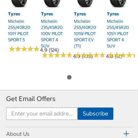
Tyres
Tyres
Tyres
Tyres
Michelin
Michelin
Michelin
Michelin
255/40R20
235/45R20
255/40R20
255/45R20
101Y PILOT
100V PILOT
101W PILOT
105Y PILOT
SPORT 5
SPORT 4
SPORT EV
SPORT 4
SUV
(T1)
SUV
★
★
★
★
★
★
★
★
★
★
4.9 (124)
★
★
★
★
★
★
★
★
★
★
★
★
★
★
★
★
★
★
★
★
★
★
★
★
★
★
★
★
4.9 (109)
4.8 (12)
Get Email Offers
About Us