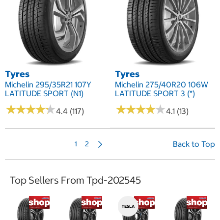
Tyres
Tyres
Michelin 295/35R21 107Y
Michelin 275/40R20 106W
LATITUDE SPORT (N1)
LATITUDE SPORT 3 (*)
★
★
★
★
★
★
★
★
★
★
★
★
★
★
★
★
★
★
★
★
4.4 (117)
4.1 (13)
N
Back to Top
1
2
e
x
t
Top Sellers From Tpd-202545
P
a
g
e