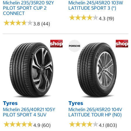
Michelin 235/35R20 92Y
Michelin 245/45R20 103W
PILOT SPORT CUP 2
LATITUDE SPORT 3 (*)
CONNECT
★
★
★
★
★
★
★
★
★
★
4.3 (19)
★
★
★
★
★
★
★
★
★
★
3.8 (44)
Tyres
Tyres
Michelin 265/40R21 105Y
Michelin 265/45R20 104V
PILOT SPORT 4 SUV
LATITUDE TOUR HP (N0)
★
★
★
★
★
★
★
★
★
★
★
★
★
★
★
★
★
★
★
★
4.9 (60)
4.1 (803)